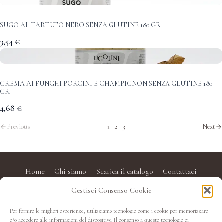
SUGO AL TARTUFO NERO SENZA GLUTINE 180 GR
3,54 €
CREMA AI FUNGHI PORCINI E CHAMPIGNON SENZA GLUTINE 180
GR
4,68 €
Previous
1
2
3
Next
Home
Chi siamo
Scarica il catalogo
Contattaci
Gestisci Consenso Cookie
Privacy policy
Cookie Policy (UE)
Cookie Policy (UE)
Per fornire le migliori esperienze, utilizziamo tecnologie come i cookie per memorizzare
e/o accedere alle informazioni del dispositivo. Il consenso a queste tecnologie ci